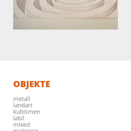
OBJEKTE
metall
landart
kubismen
labil
mixed
grabstein