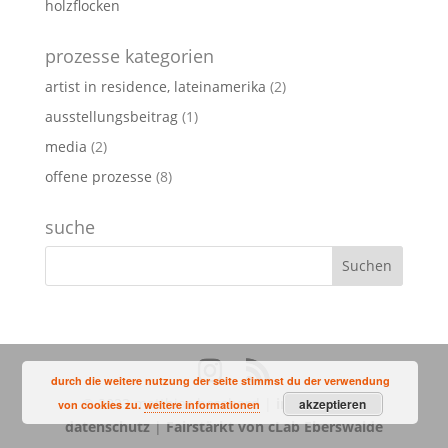
holzflocken
prozesse kategorien
artist in residence, lateinamerika
(2)
ausstellungsbeitrag
(1)
media
(2)
offene prozesse
(8)
suche
durch die weitere nutzung der seite stimmst du der verwendung
© 2023 matthias bosshard |
impressum
|
akzeptieren
von cookies zu.
weitere informationen
datenschutz
|
Fairstärkt von cLab Eberswalde